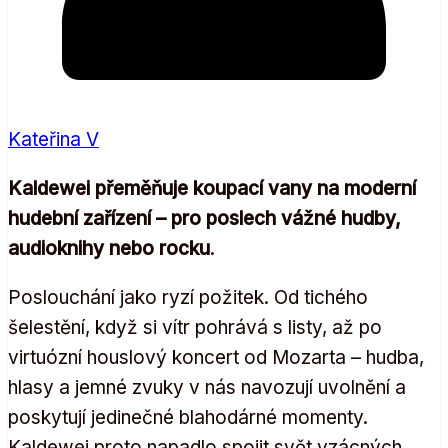
Kateřina V
Kaldewei přeměňuje koupací vany na moderní
hudební zařízení – pro poslech vážné hudby,
audioknihy nebo rocku
.
Poslouchání jako ryzí požitek. Od tichého
šelestění, když si vítr pohrává s listy, až po
virtuózní houslový koncert od Mozarta – hudba,
hlasy a jemné zvuky v nás navozují uvolnění a
poskytují jedinečné blahodárné momenty.
Kaldewei proto napadlo spojit svět vzácných