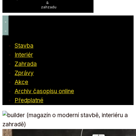
Stavba
Interiér
Zahrada
Zprávy
Akce
Archiv časopisu online
Předplatné