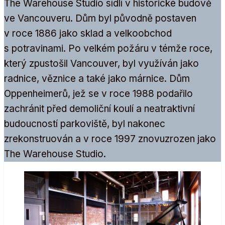
The Warehouse Studio sídlí v historické budově
ve Vancouveru. Dům byl původně postaven
v roce 1886 jako sklad a velkoobchod
s potravinami. Po velkém požáru v témže roce,
který zpustošil Vancouver, byl využíván jako
radnice, věznice a také jako márnice. Dům
Oppenheimerů, jež se v roce 1988 podařilo
zachránit před demoliční koulí a neatraktivní
budoucností parkoviště, byl nakonec
zrekonstruován a v roce 1997 znovuzrozen jako
The Warehouse Studio.