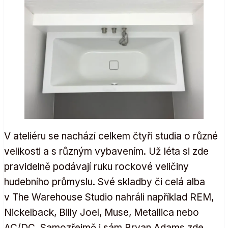
V ateliéru se nachází celkem čtyři studia o různé
velikosti a s různým vybavením. Už léta si zde
pravidelně podávají ruku rockové veličiny
hudebního průmyslu. Své skladby či celá alba
v The Warehouse Studio nahráli například REM,
Nickelback, Billy Joel, Muse, Metallica nebo
AC/DC. Samozřejmě i sám Bryan Adams zde