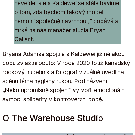
nevejde, ale s Kaldewei se stále bavíme
o tom, zda bychom takový model
nemohli společně navrhnout,“ dodává a
mrká na nás manažer studia Bryan
Gallant.
Bryana Adamse spojuje s Kaldewei již nějakou
dobu zvláštní pouto: V roce 2020 totiž kanadský
rockový hudebník a fotograf vizuálně uvedl na
scénu téma hygieny rukou. Pod názvem
„Nekompromisně spojeni“ vytvořil emocionální
symbol solidarity v kontroverzní době.
O The Warehouse Studio