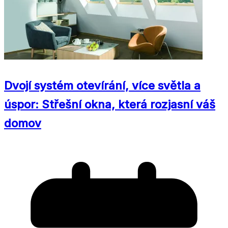
Dvojí systém otevírání, více světla a
úspor: Střešní okna, která rozjasní váš
domov