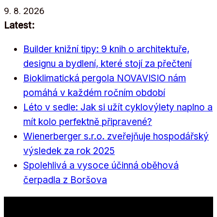
Přeskočit
9. 8. 2026
na
Latest:
obsah
Builder knižní tipy: 9 knih o architektuře,
designu a bydlení, které stojí za přečtení
Bioklimatická pergola NOVAVISIO nám
pomáhá v každém ročním období
Léto v sedle: Jak si užít cyklovýlety naplno a
mít kolo perfektně připravené?
Wienerberger s.r.o. zveřejňuje hospodářský
výsledek za rok 2025
Spolehlivá a vysoce účinná oběhová
čerpadla z Boršova