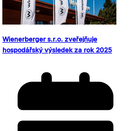
Wienerberger s.r.o. zveřejňuje
hospodářský výsledek za rok 2025