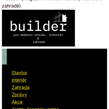
Stavba
Interiér
Zahrada
Zprávy
Akce