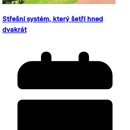
Střešní systém, který šetří hned
dvakrát