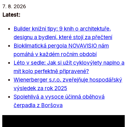
Přeskočit
7. 8. 2026
na
Latest:
obsah
Builder knižní tipy: 9 knih o architektuře,
designu a bydlení, které stojí za přečtení
Bioklimatická pergola NOVAVISIO nám
pomáhá v každém ročním období
Léto v sedle: Jak si užít cyklovýlety naplno a
mít kolo perfektně připravené?
Wienerberger s.r.o. zveřejňuje hospodářský
výsledek za rok 2025
Spolehlivá a vysoce účinná oběhová
čerpadla z Boršova