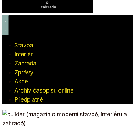
Stavba
Interiér
Zahrada
Zprávy
Akce
Archiv časopisu online
Předplatné