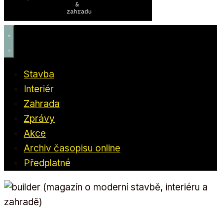
Stavba
Interiér
Zahrada
Zprávy
Akce
Archiv časopisu online
Předplatné