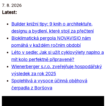
Přeskočit
7. 8. 2026
na
Latest:
obsah
Builder knižní tipy: 9 knih o architektuře,
designu a bydlení, které stojí za přečtení
Bioklimatická pergola NOVAVISIO nám
pomáhá v každém ročním období
Léto v sedle: Jak si užít cyklovýlety naplno a
mít kolo perfektně připravené?
Wienerberger s.r.o. zveřejňuje hospodářský
výsledek za rok 2025
Spolehlivá a vysoce účinná oběhová
čerpadla z Boršova