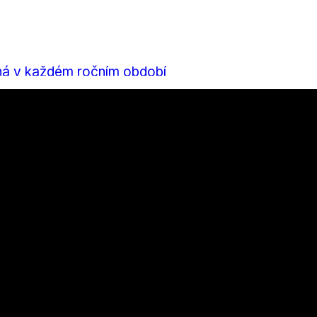
nu a bydlení, které stojí za přečtení
há v každém ročním období
 mít kolo perfektně připravené?
výsledek za rok 2025
a z Boršova