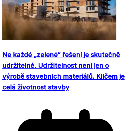
Ne každé „zelené“ řešení je skutečně
udržitelné. Udržitelnost není jen o
výrobě stavebních materiálů. Klíčem je
celá životnost stavby