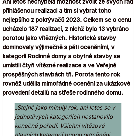
Ani letos nechyběla možnost zvolit ze svých řad
přihlášenou realizaci a tím si vybrat toho
nejlepšího z pokrývačů 2023. Celkem se o cenu
ucházelo 187 realizací, z nichž bylo 13 vybráno
porotou jako vítězných. Historické stavby
dominovaly výjimečně s pěti oceněními, v
kategorii Rodinné domy a obytné stavby se
umístili čtyři vítězné realizace a ve Veřejně
prospěšných stavbách tři. Porota tento rok
rovněž udělila mimořádné ocenění za ukázkové
provedení detailů na střeše rodinného domu.
„Stejně jako minulý rok, ani letos se v
jednotlivých kategoriích nestanovilo
konečné pořadí. Všichni vítězové
hlavních kategorií budou odměněni