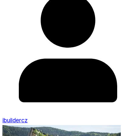
ibuildercz