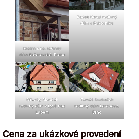
Radek Hanzl rodinný
dům v Rakovníku
Krolan s.r.o. rodinný
dům Kačerovská, Praha
Střechy Blonďák
Tomáš Ondráček
rodinný dům v Lysé nad
rodinný dům Lerchova,
Labem
Brno
Cena za ukázkové provedení