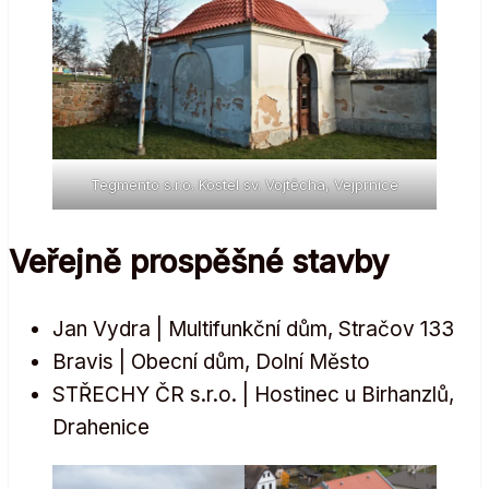
Tegmento s.r.o. Kostel sv. Vojtěcha, Vejprnice
Veřejně prospěšné stavby
Jan Vydra | Multifunkční dům, Stračov 133
Bravis | Obecní dům, Dolní Město
STŘECHY ČR s.r.o. | Hostinec u Birhanzlů,
Drahenice