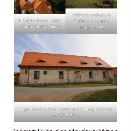
STŘECHY VRŇATA &
MK Střechy s.r.o. Kostel
ŽÁČIK s.r.o. rodinný
Svatého Ducha, Římov
dům Žernovka
Tegmento s.r.o. Chotíkovský statek – poplužní dvůr
č.p. 30 objekt A
Za časopis builder všem výhercům gratulujeme!