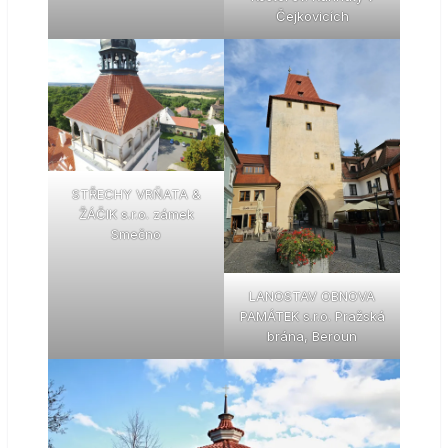
Čejkovicích
STŘECHY VRŇATA &
ŽÁČIK s.r.o. zámek
Smečno
LANOSTAV OBNOVA
PAMÁTEK s.r.o. Pražská
brána, Beroun