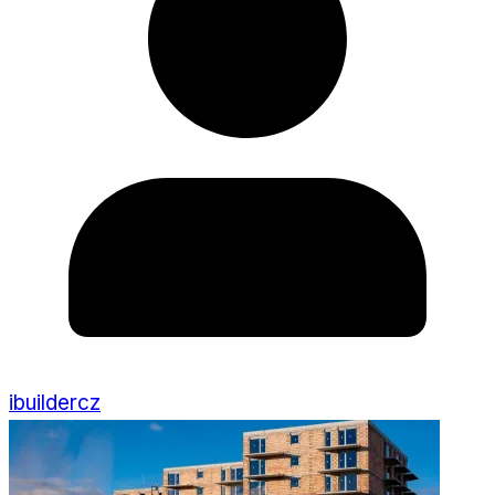
ibuildercz