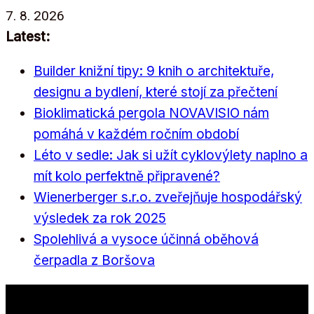
Přeskočit
7. 8. 2026
na
Latest:
obsah
Builder knižní tipy: 9 knih o architektuře,
designu a bydlení, které stojí za přečtení
Bioklimatická pergola NOVAVISIO nám
pomáhá v každém ročním období
Léto v sedle: Jak si užít cyklovýlety naplno a
mít kolo perfektně připravené?
Wienerberger s.r.o. zveřejňuje hospodářský
výsledek za rok 2025
Spolehlivá a vysoce účinná oběhová
čerpadla z Boršova