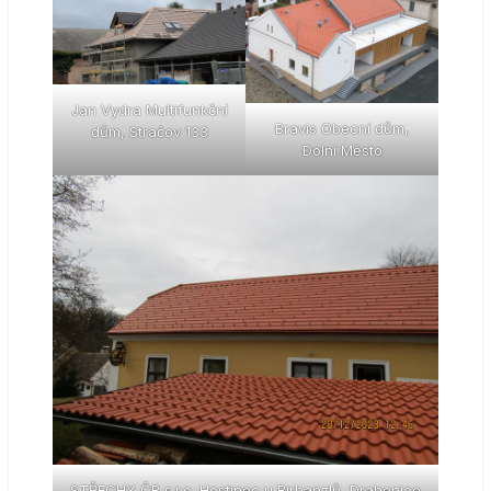
Jan Vydra Multifunkční
Bravis Obecní dům,
dům, Stračov 133
Dolní Město
STŘECHY ČR s.r.o. Hostinec u Birhanzlů, Drahenice