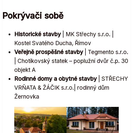
Pokrývači sobě
Historické stavby
| MK Střechy s.r.o. |
Kostel Svatého Ducha, Římov
Veřejně prospěšné stavby
| Tegmento s.r.o.
| Chotíkovský statek – poplužní dvůr č.p. 30
objekt A
Rodinné domy a obytné stavby
| STŘECHY
VRŇATA & ŽÁČIK s.r.o.| rodinný dům
Žernovka