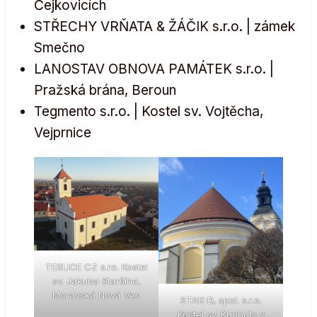
Čejkovicích
STŘECHY VRŇATA & ŽÁČIK s.r.o. | zámek
Smečno
LANOSTAV OBNOVA PAMÁTEK s.r.o. |
Pražská brána, Beroun
Tegmento s.r.o. | Kostel sv. Vojtěcha,
Vejprnice
TESLICE CZ s.ro. Kostel
sv. Jakuba Staršího,
Moravská Nová Ves
STAK-D, spol. s.r.o.
Kostel sv. Kunhuty v