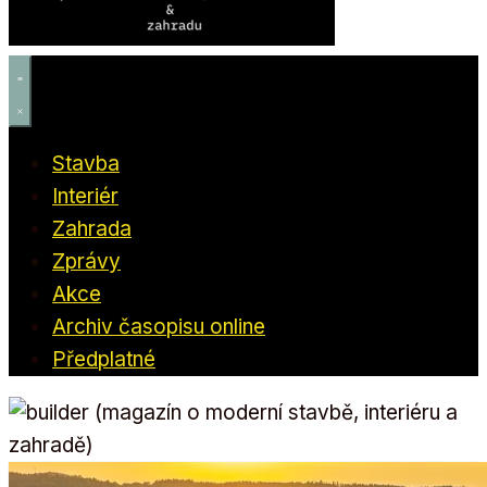
Stavba
Interiér
Zahrada
Zprávy
Akce
Archiv časopisu online
Předplatné