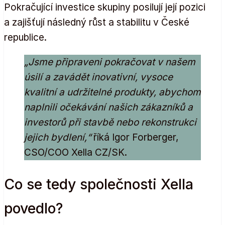
Pokračující investice skupiny posilují její pozici
a zajišťují následný růst a stabilitu v České
republice.
„Jsme připraveni pokračovat v našem
úsilí a zavádět inovativní, vysoce
kvalitní a udržitelné produkty, abychom
naplnili očekávání našich zákazníků a
investorů při stavbě nebo rekonstrukci
jejich bydlení,“
říká Igor Forberger,
CSO/COO Xella CZ/SK.
Co se tedy společnosti Xella
povedlo?