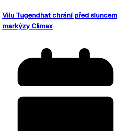
Vilu Tugendhat chrání před sluncem
markýzy Climax