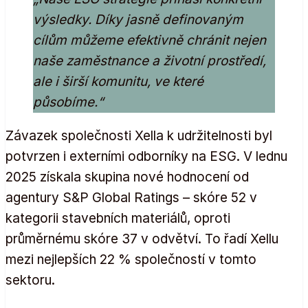
výsledky. Díky jasně definovaným
cílům můžeme efektivně chránit nejen
naše zaměstnance a životní prostředí,
ale i širší komunitu, ve které
působíme.“
Závazek společnosti Xella k udržitelnosti byl
potvrzen i externími odborníky na ESG. V lednu
2025 získala skupina nové hodnocení od
agentury S&P Global Ratings – skóre 52 v
kategorii stavebních materiálů, oproti
průměrnému skóre 37 v odvětví. To řadí Xellu
mezi nejlepších 22 % společností v tomto
sektoru.