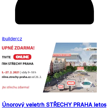
ibuildercz
Únorový veletrh STŘECHY PRAHA letos