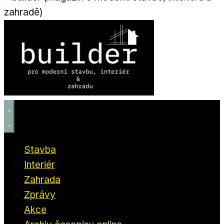
Stavba
Interiér
Zahrada
Zprávy
Akce