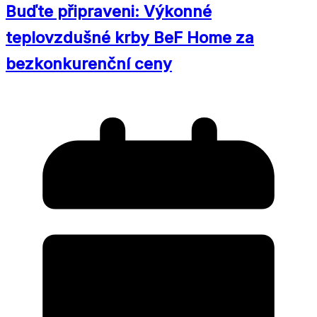
Buďte připraveni: Výkonné
teplovzdušné krby BeF Home za
bezkonkurenční ceny