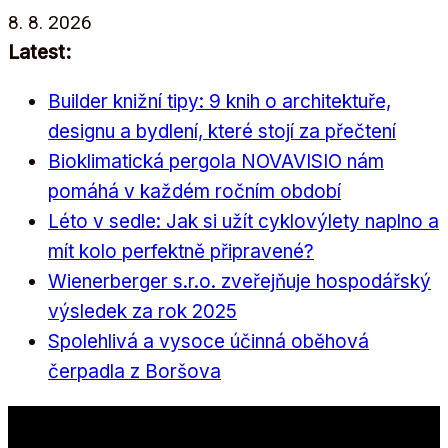
Přeskočit
8. 8. 2026
na
Latest:
obsah
Builder knižní tipy: 9 knih o architektuře,
designu a bydlení, které stojí za přečtení
Bioklimatická pergola NOVAVISIO nám
pomáhá v každém ročním období
Léto v sedle: Jak si užít cyklovýlety naplno a
mít kolo perfektně připravené?
Wienerberger s.r.o. zveřejňuje hospodářský
výsledek za rok 2025
Spolehlivá a vysoce účinná oběhová
čerpadla z Boršova