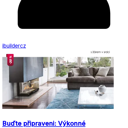
ibuildercz
Buďte připraveni: Výkonné