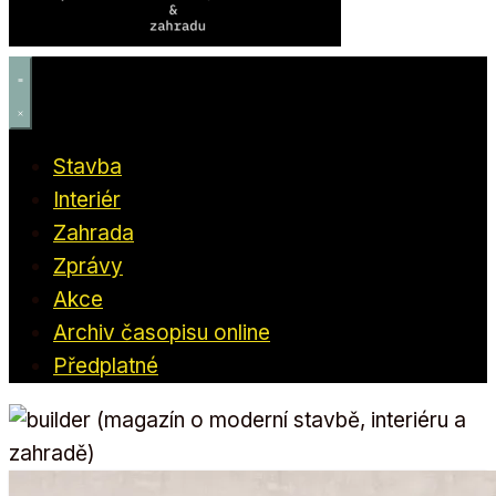
Stavba
Interiér
Zahrada
Zprávy
Akce
Archiv časopisu online
Předplatné