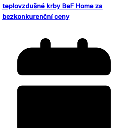
teplovzdušné krby BeF Home za
bezkonkurenční ceny