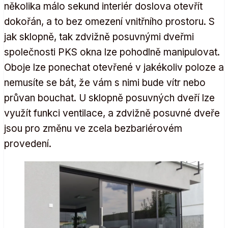
několika málo sekund interiér doslova otevřít
dokořán, a to bez omezení vnitřního prostoru. S
jak sklopně, tak zdvižně posuvnými dveřmi
společnosti PKS okna lze pohodlně manipulovat.
Oboje lze ponechat otevřené v jakékoliv poloze a
nemusíte se bát, že vám s nimi bude vítr nebo
průvan bouchat. U sklopně posuvných dveří lze
využít funkci ventilace, a zdvižně posuvné dveře
jsou pro změnu ve zcela bezbariérovém
provedení.