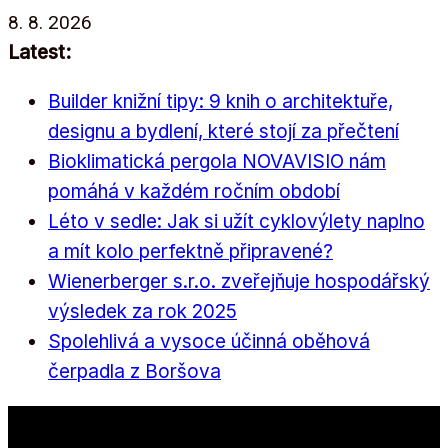
Přeskočit
8. 8. 2026
na
Latest:
obsah
Builder knižní tipy: 9 knih o architektuře,
designu a bydlení, které stojí za přečtení
Bioklimatická pergola NOVAVISIO nám
pomáhá v každém ročním období
Léto v sedle: Jak si užít cyklovýlety naplno
a mít kolo perfektně připravené?
Wienerberger s.r.o. zveřejňuje hospodářský
výsledek za rok 2025
Spolehlivá a vysoce účinná oběhová
čerpadla z Boršova