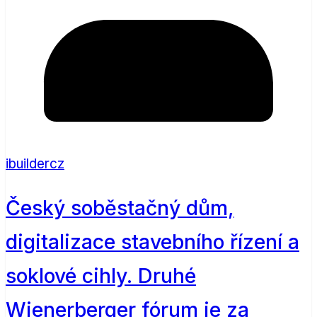
ibuildercz
Český soběstačný dům,
digitalizace stavebního řízení a
soklové cihly. Druhé
Wienerberger fórum je za