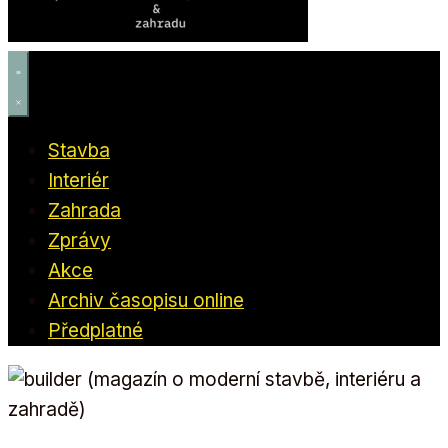
Stavba
Interiér
Zahrada
Zprávy
Akce
Archiv časopisu online
Předplatné