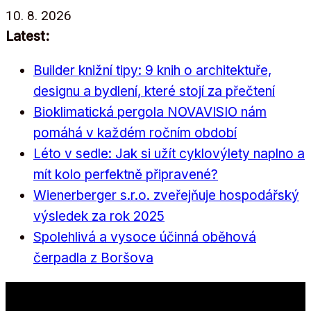
Přeskočit
10. 8. 2026
na
Latest:
obsah
Builder knižní tipy: 9 knih o architektuře,
designu a bydlení, které stojí za přečtení
Bioklimatická pergola NOVAVISIO nám
pomáhá v každém ročním období
Léto v sedle: Jak si užít cyklovýlety naplno a
mít kolo perfektně připravené?
Wienerberger s.r.o. zveřejňuje hospodářský
výsledek za rok 2025
Spolehlivá a vysoce účinná oběhová
čerpadla z Boršova