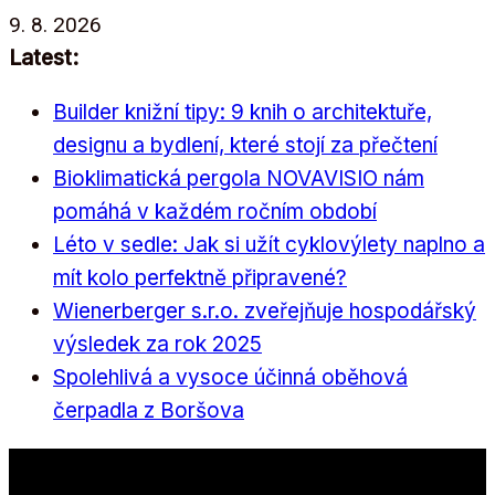
Přeskočit
9. 8. 2026
na
Latest:
obsah
Builder knižní tipy: 9 knih o architektuře,
designu a bydlení, které stojí za přečtení
Bioklimatická pergola NOVAVISIO nám
pomáhá v každém ročním období
Léto v sedle: Jak si užít cyklovýlety naplno a
mít kolo perfektně připravené?
Wienerberger s.r.o. zveřejňuje hospodářský
výsledek za rok 2025
Spolehlivá a vysoce účinná oběhová
čerpadla z Boršova