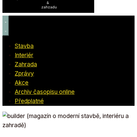
Stavba
Interiér
Zahrada
Zprávy
Akce
Archiv časopisu online
Předplatné