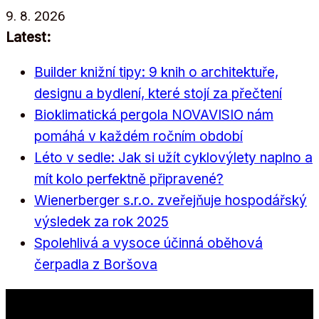
Přeskočit
9. 8. 2026
na
Latest:
obsah
Builder knižní tipy: 9 knih o architektuře,
designu a bydlení, které stojí za přečtení
Bioklimatická pergola NOVAVISIO nám
pomáhá v každém ročním období
Léto v sedle: Jak si užít cyklovýlety naplno a
mít kolo perfektně připravené?
Wienerberger s.r.o. zveřejňuje hospodářský
výsledek za rok 2025
Spolehlivá a vysoce účinná oběhová
čerpadla z Boršova